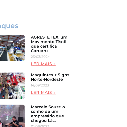
Comunicação Visual
aques
AGRESTE TEX, um
Movimento Têxtil
que certifica
Caruaru
23/03/2024
LER MAIS »
Maquintex + Signs
Norte-Nordeste
14/09/2023
LER MAIS »
Marcelo Souss: o
sonho de um
empresário que
chegou Lá…
01/08/2023