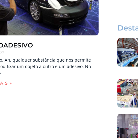
Dest
OADESIVO
023
o. Ah, qualquer substância que nos permite
/ou fixar um objeto a outro é um adesivo. No
o
AIS »