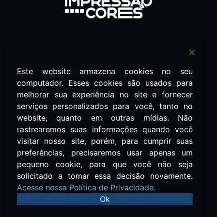
Redes Sociais
Este website armazena cookies no seu
computador. Esses cookies são usados ​​para
Política de Privacidade
melhorar sua experiência no site e fornecer
serviços personalizados para você, tanto no
terranovacomunic@gmail.com
website, quanto em outras mídias. Não
(11) 99966-5246
rastrearemos suas informações quando você
visitar nosso site, porém, para cumprir suas
Revista Impressão & Cores 2026
Todos os Direitos Reservados.
preferências, precisaremos usar apenas um
pequeno cookie, para que você não seja
Associada a
solicitado a tomar essa decisão novamente.
Acesse nossa Política de Privacidade.
Ok