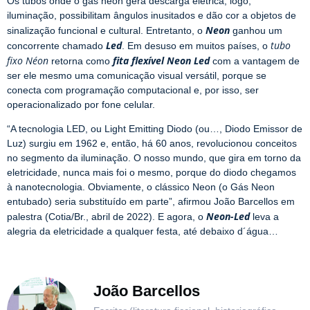
Os tubos onde o gás néon gera descarga elétrica, logo,
iluminação, possibilitam ângulos inusitados e dão cor a objetos de
Neon
sinalização funcional e cultural. Entretanto, o
ganhou um
Led
tubo
concorrente chamado
. Em desuso em muitos países, o
fixo Néon
fita flexível Neon Led
retorna como
com a vantagem de
ser ele mesmo uma comunicação visual versátil, porque se
conecta com programação computacional e, por isso, ser
operacionalizado por fone celular.
“A tecnologia LED, ou Light Emitting Diodo (ou…, Diodo Emissor de
Luz) surgiu em 1962 e, então, há 60 anos, revolucionou conceitos
no segmento da iluminação. O nosso mundo, que gira em torno da
eletricidade, nunca mais foi o mesmo, porque do diodo chegamos
à nanotecnologia. Obviamente, o clássico Neon (o Gás Neon
entubado) seria substituído em parte”, afirmou João Barcellos em
Neon-Led
palestra (Cotia/Br., abril de 2022). E agora, o
leva a
alegria da eletricidade a qualquer festa, até debaixo d´água…
João Barcellos