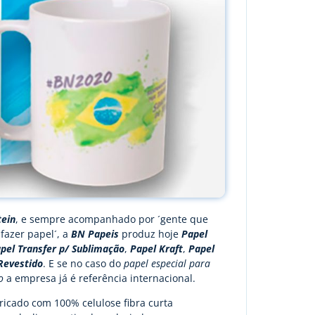
tein
, e sempre acompanhado por ´gente que
 fazer papel´, a
BN Papeis
produz hoje
Papel
pel Transfer p/ Sublimação
,
Papel Kraft
,
Papel
Revestido
. E se no caso do
papel especial para
ão
a empresa já é referência internacional.
ricado com 100% celulose fibra curta