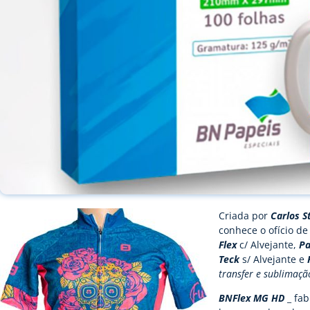
Criada por
Carlos S
conhece o ofício de
Flex
c/ Alvejante,
Pa
Teck
s/ Alvejante e
transfer e sublimaç
BNFlex MG HD
_ fab