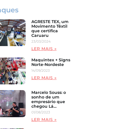
aques
AGRESTE TEX, um
Movimento Têxtil
que certifica
Caruaru
23/03/2024
LER MAIS »
Maquintex + Signs
Norte-Nordeste
14/09/2023
LER MAIS »
Marcelo Souss: o
sonho de um
empresário que
chegou Lá…
01/08/2023
LER MAIS »