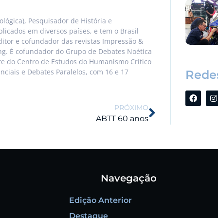
cnológica), Pesquisador de História e
blicados em diversos países, e tem o Brasil
itor e cofundador das revistas Impressão &
ing. É cofundador do Grupo de Debates Noética
nte do Centro de Estudos do Humanismo Crítico
enciais e Debates Paralelos, com 16 e 17
Redes
PRÓXIMO
ABTT 60 anos
Navegação
Edição Anterior
Destaque