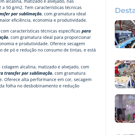
m alcalina, matizado e alvejado, nas
 a 50 g/m2. Tem características técnicas
Dest
ansfer por sublimação
, com gramatura ideal
aior eficiência, economia e produtividade.
 com características técnicas específicas
para
ação
, com gramatura ideal para proporcionar
economia e produtividade. Oferece secagem
o de pó e redução no consumo de tintas, e está
 colagem alcalina, matizado e alvejado, com
ra transfer por sublimação
, com gramatura
de. Oferece alta performance em cor, secagem
 da folha no desbobinamento e redução