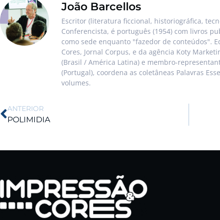
João Barcellos
Escritor (literatura ficcional, historiográfica, te
Conferencista, é português (1954) com livros pu
como sede enquanto "fazedor de conteúdos". Ed
Cores, Jornal Corpus, e da agência Koty Market
(Brasil / América Latina) e membro-representa
(Portugal), coordena as coletâneas Palavras Ess
volumes.
ANTERIOR
POLIMIDIA