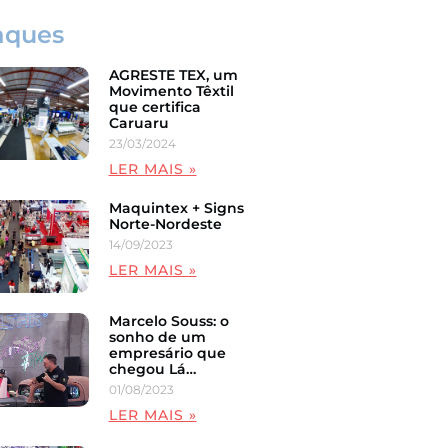
aques
AGRESTE TEX, um
Movimento Têxtil
que certifica
Caruaru
23/03/2024
LER MAIS »
Maquintex + Signs
Norte-Nordeste
14/09/2023
LER MAIS »
Marcelo Souss: o
sonho de um
empresário que
chegou Lá…
01/08/2023
LER MAIS »