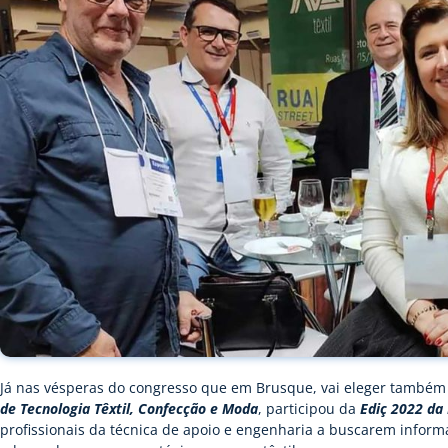
Já nas vésperas do congresso que em Brusque, vai eleger também 
de Tecnologia Têxtil, Confecção e Moda
, participou da
Ediç 2022 da
profissionais da técnica de apoio e engenharia a buscarem inform