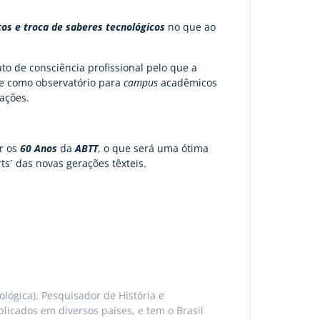
os e troca de saberes tecnológicos
no que ao
to de consciência profissional pelo que a
 e como observatório para
campus
acadêmicos
ações.
r os
60 Anos
da
ABTT
, o que será uma ótima
s´ das novas gerações têxteis.
cnológica), Pesquisador de História e
blicados em diversos países, e tem o Brasil