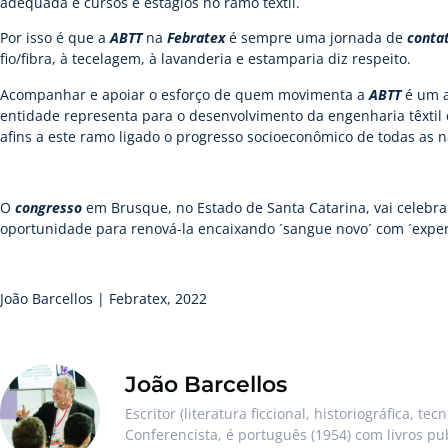
adequada e cursos e estágios no ramo têxtil.
Por isso é que a
ABTT
na
Febratex
é sempre uma jornada de
contat
fio/fibra, à tecelagem, à lavanderia e estamparia diz respeito.
Acompanhar e apoiar o esforço de quem movimenta a
ABTT
é um a
entidade representa para o desenvolvimento da engenharia têxtil
afins a este ramo ligado o progresso socioeconômico de todas as n
O
congresso
em Brusque, no Estado de Santa Catarina, vai celebra
oportunidade para renová-la encaixando ´sangue novo´ com ´expert
João Barcellos | Febratex, 2022
João Barcellos
Escritor (literatura ficcional, historiográfica, te
Conferencista, é português (1954) com livros pu