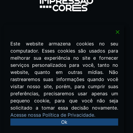
Redes Sociais
Este website armazena cookies no seu
computador. Esses cookies são usados ​​para
Política de Privacidade
melhorar sua experiência no site e fornecer
serviços personalizados para você, tanto no
terranovacomunic@gmail.com
website, quanto em outras mídias. Não
(11) 99966-5246
rastrearemos suas informações quando você
visitar nosso site, porém, para cumprir suas
Revista Impressão & Cores 2026
Todos os Direitos Reservados.
preferências, precisaremos usar apenas um
pequeno cookie, para que você não seja
Associada a
solicitado a tomar essa decisão novamente.
Acesse nossa Política de Privacidade.
Ok