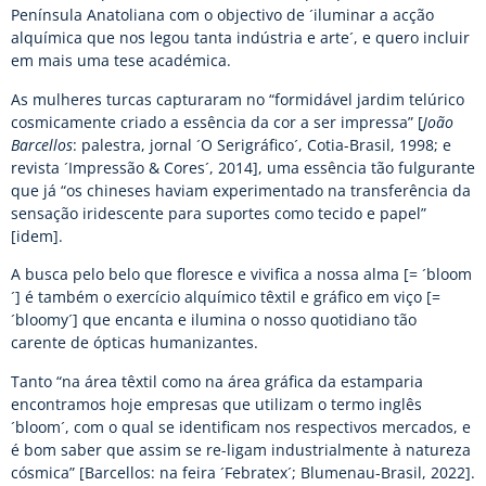
Península Anatoliana com o objectivo de ´iluminar a acção
alquímica que nos legou tanta indústria e arte´, e quero incluir
em mais uma tese académica.
As mulheres turcas capturaram no “formidável jardim telúrico
cosmicamente criado a essência da cor a ser impressa” [
João
Barcellos
: palestra, jornal ´O Serigráfico´, Cotia-Brasil, 1998; e
revista ´Impressão & Cores´, 2014], uma essência tão fulgurante
que já “os chineses haviam experimentado na transferência da
sensação iridescente para suportes como tecido e papel”
[idem].
A busca pelo belo que floresce e vivifica a nossa alma [= ´bloom
´] é também o exercício alquímico têxtil e gráfico em viço [=
´bloomy´] que encanta e ilumina o nosso quotidiano tão
carente de ópticas humanizantes.
Tanto “na área têxtil como na área gráfica da estamparia
encontramos hoje empresas que utilizam o termo inglês
´bloom´, com o qual se identificam nos respectivos mercados, e
é bom saber que assim se re-ligam industrialmente à natureza
cósmica” [Barcellos: na feira ´Febratex´; Blumenau-Brasil, 2022].