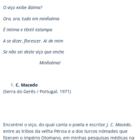
O viço exibe d´alma?
Ora, ora, tudo em minh´alma
É íntima e têxtil estampa
A se dizer, florescer. Ai de mim
Se não sei deste viço que enche
Minh´alma!
C. Macedo
(Serra do Gerês / Portugal, 1971)
Encontrei o viço, do qual canta o poeta e escritor
J. C. Macedo
,
entre as tribos da velha Pérsia e a dos turcos nómades que
fizeram o império Otomano, em minhas pesquisas médicas na