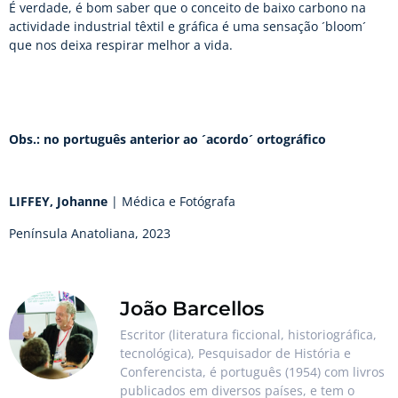
É verdade, é bom saber que o conceito de baixo carbono na
actividade industrial têxtil e gráfica é uma sensação ´bloom´
que nos deixa respirar melhor a vida.
Obs.: no português anterior ao ´acordo´ ortográfico
LIFFEY, Johanne
| Médica e Fotógrafa
Península Anatoliana, 2023
João Barcellos
Escritor (literatura ficcional, historiográfica,
tecnológica), Pesquisador de História e
Conferencista, é português (1954) com livros
publicados em diversos países, e tem o