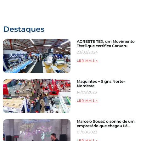
Comunicação Visual
Destaques
AGRESTE TEX, um Movimento
Têxtil que certifica Caruaru
23/03/2024
LER MAIS »
Maquintex + Signs Norte-
Nordeste
14/09/2023
LER MAIS »
Marcelo Souss: o sonho de um
empresário que chegou Lá…
01/08/2023
LER MAIS »